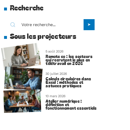
Recherche
Sous les projecteurs
5 août 2026
Remote co : les secteurs
qui recrutent le plus en
télétravail en 2026
30 juillet 2026
Calculs circulaires dans
Excel : méthodes et
astuces pratiques
10 mars 2026
Atelier numérique :
définition et
fonctionnement essentiels